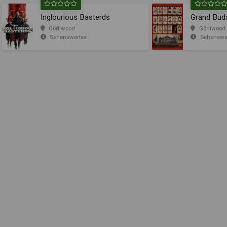
Inglourious Basterds
Grand Bud
Görliwood
Görliwood
Sehenswertes
Sehenswe