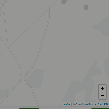
+
−
Leaflet
| ©
OpenStreetMap
©
CartoDB